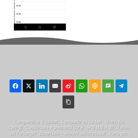
Compartilhar é cuidar! Compartir es cuidar! Sharing is
caring! Condividere è prendersi cura! 分享就是关爱! Teilen
ist Fürsorge! Делиться – значит заботиться! Partager,