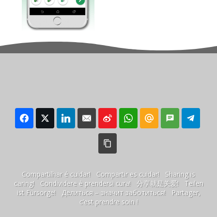
Compartilhar é cuidar! Compartir es cuidar! Sharing is
caring! Condividere è prendersi cura! 分享就是关爱! Teilen
ist Fürsorge! Делиться – значит заботиться! Partager,
c’est prendre soin !